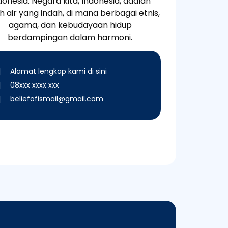
donesia. Negara kita, Indonesia, adalah
h air yang indah, di mana berbagai etnis,
agama, dan kebudayaan hidup
berdampingan dalam harmoni.
Alamat lengkap kami di sini
08xxx xxxx xxx
beliefofismail@gmail.com