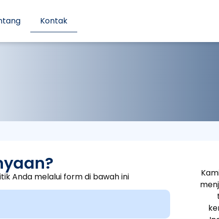
ntang
Kontak
nyaan?
Kami
itik Anda melalui form di bawah ini
menj
ke